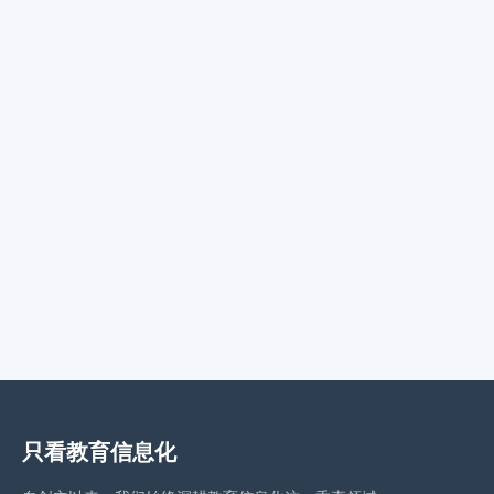
只看教育信息化